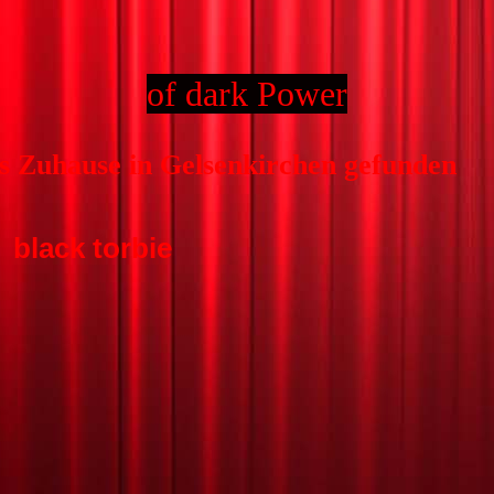
of dark Power
es Zuhause in Gelsenkirchen gefunden
black torbie