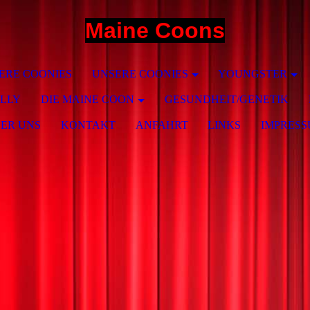
Maine Coons
ERE COONIES
UNSERE COONIES
YOUNGSTER
ILLY
DIE MAINE COON
GESUNDHEIT/GENETIK
ER UNS
KONTAKT
ANFAHRT
LINKS
IMPRES